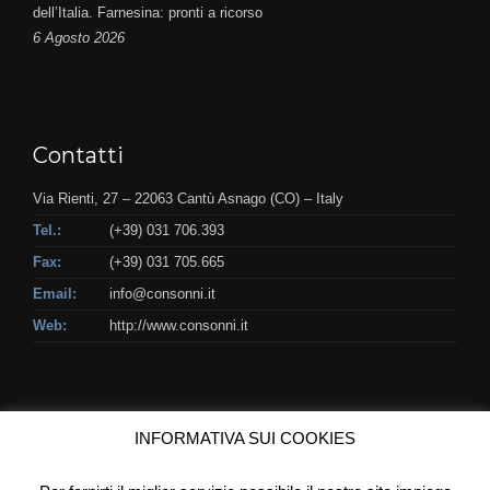
dell’Italia. Farnesina: pronti a ricorso
6 Agosto 2026
Contatti
Via Rienti, 27 – 22063 Cantù Asnago (CO) – Italy
Tel.:
(+39) 031 706.393
Fax:
(+39) 031 705.665
Email:
info@consonni.it
Web:
http://www.consonni.it
INFORMATIVA SUI COOKIES
© Copyright 2018 - Consonni & C. S.r.l. - P.IVA IT03622290132 -