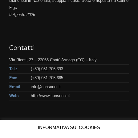
Bianchedi in Nazionale, scoppia il caso. Botta e risposta tra Coni e
Figc
9 Agosto 2026
Contatti
Via Rienti, 27 – 22063 Cantù Asnago (CO) – Italy
Tel.:
(+39) 031 706.393
Fax:
(+39) 031 705.665
Email:
info@consonni.it
Web:
http://www.consonni.it
INFORMATIVA SUI COOKIES
© Copyright 2018 - Consonni & C. S.r.l. - P.IVA IT03622290132 -